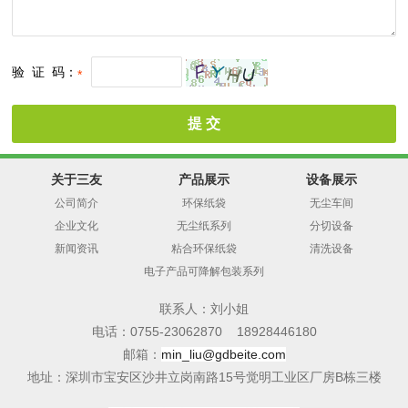
验 证 码：
*
关于三友
产品展示
设备展示
公司简介
环保纸袋
无尘车间
企业文化
无尘纸系列
分切设备
新闻资讯
粘合环保纸袋
清洗设备
电子产品可降解包装系列
联系人：刘小姐
电话：0755-23062870 18928446180
邮箱：
min_liu@gdbeite.com
​地址：深圳市宝安区沙井立岗南路15号觉明工业区厂房B栋三楼