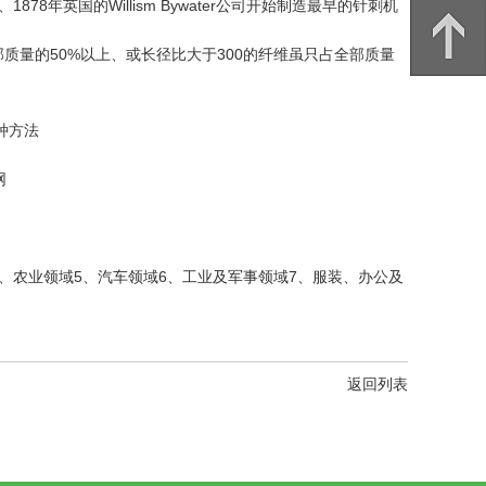
年英国的Willism Bywater公司开始制造最早的针刺机
质量的50%以上、或长径比大于300的纤维虽只占全部质量
种方法
网
、农业领域5、汽车领域6、工业及军事领域7、服装、办公及
返回列表